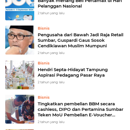
Banyak menang Beli Pertamax di Hari
Pelanggan Nasional
2 tahun yang lalu
Bisnis
Pengusaha dari Bawah Jadi Raja Retail
Sumbar, Guspardi Gaus Sosok
Cendikiawan Muslim Mumpuni
2 tahun yang lalu
Bisnis
Hendri Septa-Hidayat Tampung
Aspirasi Pedagang Pasar Raya
2 tahun yang lalu
Bisnis
Tingkatkan pembelian BBM secara
cashless, DIPO dan Pertamina Sumbar
Teken MoU Pembelian E-Voucher
MyPertamina
2 tahun yang lalu