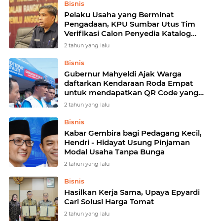
Bisnis
Pelaku Usaha yang Berminat
Pengadaan, KPU Sumbar Utus Tim
Verifikasi Calon Penyedia Katalog
Sektoral ke KPU RI
2 tahun yang lalu
Bisnis
Gubernur Mahyeldi Ajak Warga
daftarkan Kendaraan Roda Empat
untuk mendapatkan QR Code yang
Gunakan BBM jenis Pertalite.
2 tahun yang lalu
Bisnis
Kabar Gembira bagi Pedagang Kecil,
Hendri - Hidayat Usung Pinjaman
Modal Usaha Tanpa Bunga
2 tahun yang lalu
Bisnis
Hasilkan Kerja Sama, Upaya Epyardi
Cari Solusi Harga Tomat
2 tahun yang lalu