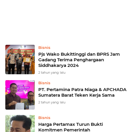
Home
Currently Browsing: Bisnis
Bisnis
Pjs Wako Bukittinggi dan BPRS Jam
Gadang Terima Penghargaan
Siddhakarya 2024
2 tahun yang lalu
Bisnis
PT. Pertamina Patra Niaga & APCHADA
Sumatera Barat Teken Kerja Sama
2 tahun yang lalu
Bisnis
Harga Pertamax Turun Bukti
Komitmen Pemerintah