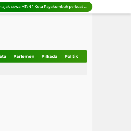
Wawako Elzadaswarman ajak siswa MTsN 1 Kota Payakumbuh perkuat iman dan takwa
Wako Zulmaeta menerima kunjungan kerja Kapolres Payakumbuh AKBP Irwan Andeta
Pemko Payakumbuh dukung percepatan sertifikasi halal bagi pelaku usaha
Pemko Payakumbuh matangkan persiapan IHRC 2026 yang dijadwalkan berlangsung 23 Agustus 2026.
Wali Kota Zulmaeta Dukung Kepengurusan Baru KONI Payakumbuh, Bidik Prestasi di Porprov 2026
 Piala Walikota Payakumbuh 2026
Wako Zulmaeta melantik 17 ASN di Bidang Pendidikan, Kesehatah, Pelayanan Pemerintah dan Masyarakat
357 Tahun Kota Padang, Tantangan Kota Pesisir di Tengah Bencana dan Era Modernisasi
ata
Parlemen
Pilkada
Politik
Wakil Ketua DPRD Sumbar Dampingi anggota DPR RI Tinjau Pembangunan IPA Taban III Perumda AM Padang
Ketua DPRD Sumbar Muhidi Ajak Seluruh Elemen Bangun Budaya Kewaspadaan di Lingkungan Masyarakat