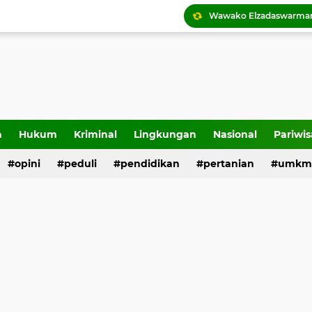
Tigo Kayo FC raih trofi
a
Hukum
Kriminal
Lingkungan
Nasional
Pariwis
opini
peduli
pendidikan
pertanian
umkm