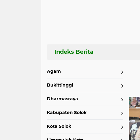
Agam
Bukittinggi
Home
Currently Browsing: DPD
Dharmasraya
Kabupaten Solok
Kota Solok