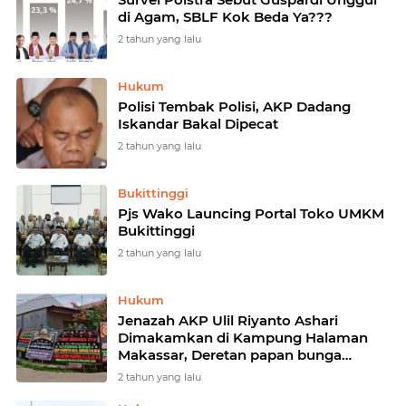
di Agam, SBLF Kok Beda Ya???
2 tahun yang lalu
Hukum
Polisi Tembak Polisi, AKP Dadang
Iskandar Bakal Dipecat
2 tahun yang lalu
Bukittinggi
Pjs Wako Launcing Portal Toko UMKM
Bukittinggi
2 tahun yang lalu
Hukum
Jenazah AKP Ulil Riyanto Ashari
Dimakamkan di Kampung Halaman
Makassar, Deretan papan bunga
penuhi Rumah Ortu Almarhum
2 tahun yang lalu