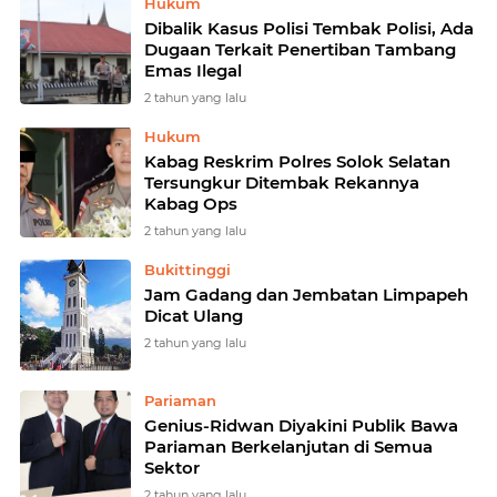
Hukum
Dibalik Kasus Polisi Tembak Polisi, Ada
Dugaan Terkait Penertiban Tambang
Emas Ilegal
2 tahun yang lalu
Hukum
Kabag Reskrim Polres Solok Selatan
Tersungkur Ditembak Rekannya
Kabag Ops
2 tahun yang lalu
Bukittinggi
Jam Gadang dan Jembatan Limpapeh
Dicat Ulang
2 tahun yang lalu
Pariaman
Genius-Ridwan Diyakini Publik Bawa
Pariaman Berkelanjutan di Semua
Sektor
2 tahun yang lalu