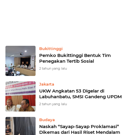
Home
Next to See All Posts
Bukittinggi
Pemko Bukittinggi Bentuk Tim
Penegakan Tertib Sosial
2 tahun yang lalu
Jakarta
UKW Angkatan 53 Digelar di
Labuhanbatu, SMSI Gandeng UPDM
2 tahun yang lalu
Budaya
Naskah “Sayap-Sayap Proklamasi”
Dikemas dari Hasil Riset Mendalam