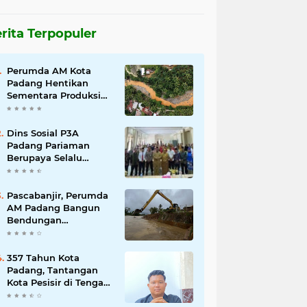
rita Terpopuler
Perumda AM Kota
Padang Hentikan
Sementara Produksi
Akibat Air Keruh
Dins Sosial P3A
Padang Pariaman
Berupaya Selalu
Menyelesaikan
Pengaduan
Masyarakat
Pascabanjir, Perumda
AM Padang Bangun
Bendungan
Sementara Guna
Pulihkan Distribusi Air
357 Tahun Kota
Padang, Tantangan
Kota Pesisir di Tengah
Bencana dan Era