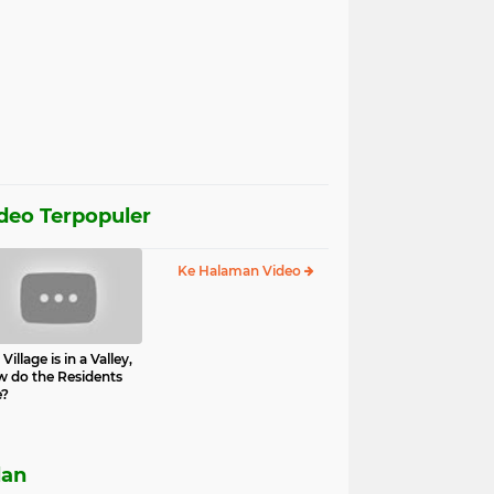
deo Terpopuler
Ke Halaman Video
Village is in a Valley,
 do the Residents
e?
lan