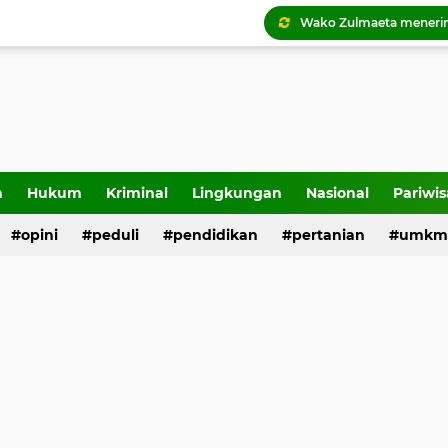
Pemko Payakumbuh lu
a
Hukum
Kriminal
Lingkungan
Nasional
Pariwis
opini
peduli
pendidikan
pertanian
umkm