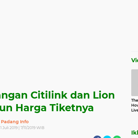
Vi
ngan Citilink dan Lion
The 
run Harga Tiketnya
How
Liv
Padang Info
1 Juli 2019 | 7/11/2019 WIB
Ik