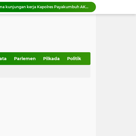
Wako Zulmaeta menerima kunjungan kerja Kapolres Payakumbuh AKBP Irwan Andeta
Pemko Payakumbuh dukung percepatan sertifikasi halal bagi pelaku usaha
Pemko Payakumbuh matangkan persiapan IHRC 2026 yang dijadwalkan berlangsung 23 Agustus 2026.
ncurkan inovasiGEMPITA BERSAMA
Relawan Gerakan Kebajikan Pancasila disiapkan jadi penggerak nilai-nilai kebangsaan di Kota Payakumbuh,
HUT ke-357 Kota Padang, Muhidi: Momentum Bangun Masa Depan yang Berdaya Saing
357 Tahun Kota Padang, Tantangan Kota Pesisir di Tengah Bencana dan Era Modernisasi
Wakil Ketua DPRD Sumbar Dampingi anggota DPR RI Tinjau Pembangunan IPA Taban III Perumda AM Padang
ata
Parlemen
Pilkada
Politik
Ketua DPRD Sumbar Muhidi Ajak Seluruh Elemen Bangun Budaya Kewaspadaan di Lingkungan Masyarakat
Wawako Elzadaswarman ajak siswa MTsN 1 Kota Payakumbuh perkuat iman dan takwa