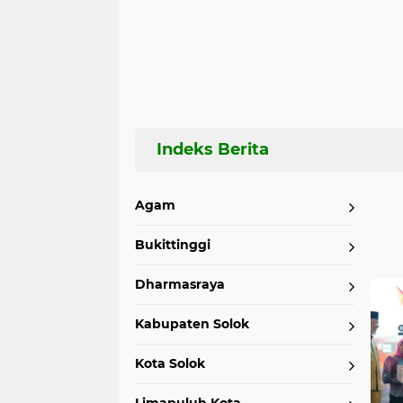
Agam
Bukittinggi
Home
Currently Browsing: Parlemen
Dharmasraya
Kabupaten Solok
Kota Solok