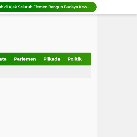
Wawako Elzadaswarman ajak siswa MTsN 1 Kota Payakumbuh perkuat iman dan takwa
Wako Zulmaeta menerima kunjungan kerja Kapolres Payakumbuh AKBP Irwan Andeta
Pemko Payakumbuh dukung percepatan sertifikasi halal bagi pelaku usaha
Pemko Payakumbuh matangkan persiapan IHRC 2026 yang dijadwalkan berlangsung 23 Agustus 2026.
Wali Kota Zulmaeta Dukung Kepengurusan Baru KONI Payakumbuh, Bidik Prestasi di Porprov 2026
 Piala Walikota Payakumbuh 2026
HUT ke-357 Kota Padang, Muhidi: Momentum Bangun Masa Depan yang Berdaya Saing
357 Tahun Kota Padang, Tantangan Kota Pesisir di Tengah Bencana dan Era Modernisasi
ata
Parlemen
Pilkada
Politik
Wakil Ketua DPRD Sumbar Dampingi anggota DPR RI Tinjau Pembangunan IPA Taban III Perumda AM Padang
Ketua DPRD Sumbar Muhidi Ajak Seluruh Elemen Bangun Budaya Kewaspadaan di Lingkungan Masyarakat