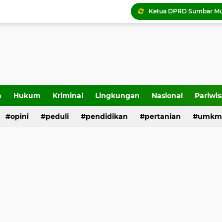
Tigo Kayo FC raih trofi
a
Hukum
Kriminal
Lingkungan
Nasional
Pariwis
opini
peduli
pendidikan
pertanian
umkm