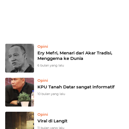
Home
Currently Browsing: Opini
Opini
Ery Mefri, Menari dari Akar Tradisi,
Menggema ke Dunia
6 bulan yang lalu
Opini
KPU Tanah Datar sangat informatif
10 bulan yang lalu
Opini
Viral di Langit
11 bulan yang lalu