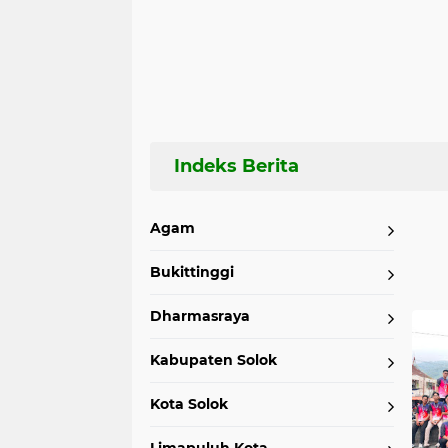
Agam
Bukittinggi
Home
Currently Browsing: Padangpanjang
Dharmasraya
Kabupaten Solok
Kota Solok