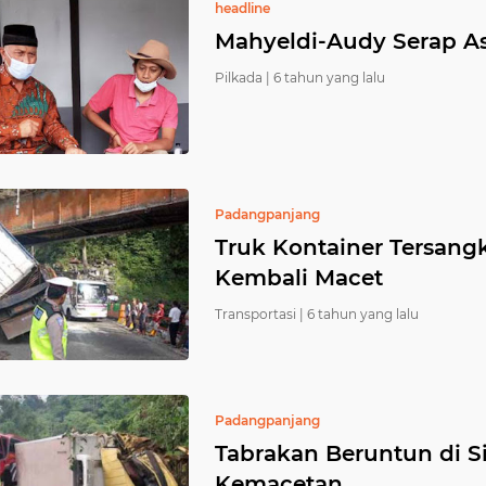
headline
Mahyeldi-Audy Serap As
Pilkada |
6 tahun yang lalu
Padangpanjang
Truk Kontainer Tersangku
Kembali Macet
Transportasi |
6 tahun yang lalu
Padangpanjang
Tabrakan Beruntun di Si
Kemacetan