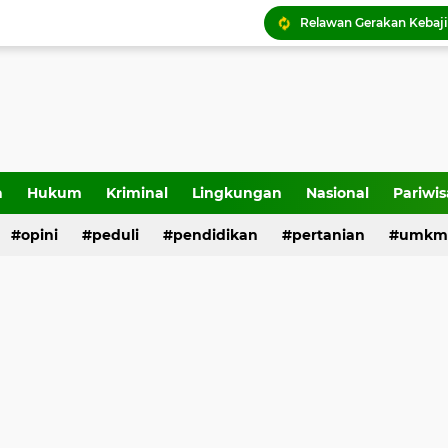
a
Hukum
Kriminal
Lingkungan
Nasional
Pariwis
opini
peduli
pendidikan
pertanian
umkm
Pemko Payakumbuh lu