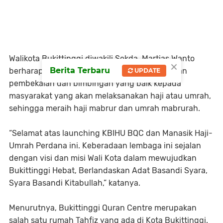
Walikota Bukittinggi diwakili Sekda, Martias Wanto
×
Berita Terbaru
berharap lembaga KBIHU BQC bisa memberikan
UPDATE
pembekalan dan bimbingan yang baik kepada
masyarakat yang akan melaksanakan haji atau umrah,
sehingga meraih haji mabrur dan umrah mabrurah.
“Selamat atas launching KBIHU BQC dan Manasik Haji-
Umrah Perdana ini. Keberadaan lembaga ini sejalan
dengan visi dan misi Wali Kota dalam mewujudkan
Bukittinggi Hebat, Berlandaskan Adat Basandi Syara,
Syara Basandi Kitabullah,” katanya.
Menurutnya, Bukittinggi Quran Centre merupakan
salah satu rumah Tahfiz yang ada di Kota Bukittinggi.