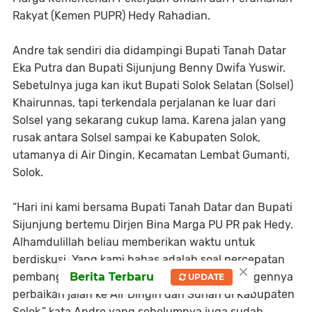
Rakyat (Kemen PUPR) Hedy Rahadian.
Andre tak sendiri dia didampingi Bupati Tanah Datar
Eka Putra dan Bupati Sijunjung Benny Dwifa Yuswir.
Sebetulnya juga kan ikut Bupati Solok Selatan (Solsel)
Khairunnas, tapi terkendala perjalanan ke luar dari
Solsel yang sekarang cukup lama. Karena jalan yang
rusak antara Solsel sampai ke Kabupaten Solok,
utamanya di Air Dingin, Kecamatan Lembat Gumanti,
Solok.
“Hari ini kami bersama Bupati Tanah Datar dan Bupati
Sijunjung bertemu Dirjen Bina Marga PU PR pak Hedy.
Alhamdulillah beliau memberikan waktu untuk
berdiskusi. Yang kami bahas adalah soal percepatan
×
Berita Terbaru
pembangunan di Sumbar. Termasuk sangat urgennya
UPDATE
perbaikan jalan ke Air Dingin dan Surian di Kabupaten
Solok,” kata Andre yang sebelumnya juga sudah