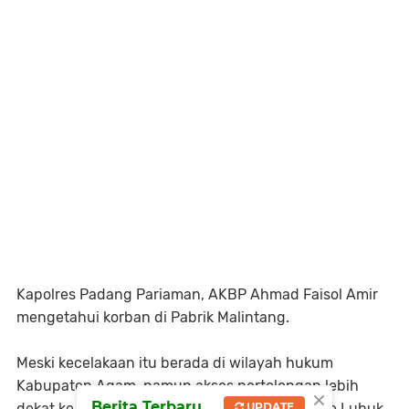
Kapolres Padang Pariaman, AKBP Ahmad Faisol Amir
mengetahui korban di Pabrik Malintang.
Meski kecelakaan itu berada di wilayah hukum
Kabupaten Agam, namun akses pertolongan lebih
×
Berita Terbaru
dekat ke RSUD Padang Pariaman ketimbang ke Lubuk
UPDATE