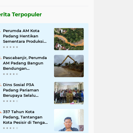
rita Terpopuler
Perumda AM Kota
Padang Hentikan
Sementara Produksi
Akibat Air Keruh
Pascabanjir, Perumda
AM Padang Bangun
Bendungan
Sementara Guna
Pulihkan Distribusi Air
Dins Sosial P3A
Padang Pariaman
Berupaya Selalu
Menyelesaikan
Pengaduan
Masyarakat
357 Tahun Kota
Padang, Tantangan
Kota Pesisir di Tengah
Bencana dan Era