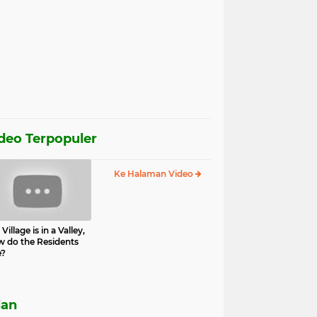
deo Terpopuler
Ke Halaman Video
Village is in a Valley,
 do the Residents
e?
lan