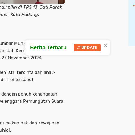
k pilih di TPS 13 Jati Parak
Timur Kota Padang,
×
umbar Muhidi menyalurkan
Berita Terbaru
UPDATE
rahan Jati Kecamatan Padang
, 27 November 2024.
h istri tercinta dan anak-
di TPS tersebut.
t dengan penuh kehangatan
nyelenggara Pemungutan Suara
menunaikan hak dan kewajiban
uhidi.