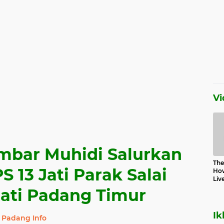
Vi
mbar Muhidi Salurkan
The 
PS 13 Jati Parak Salai
How
Liv
Jati Padang Timur
Ik
Padang Info