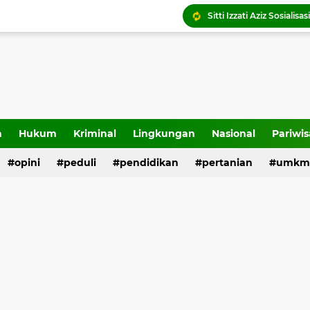
Padang Harmoni Festiva
Pemko Payakumbuh lu
a
Hukum
Kriminal
Lingkungan
Nasional
Pariwis
opini
peduli
pendidikan
pertanian
umkm