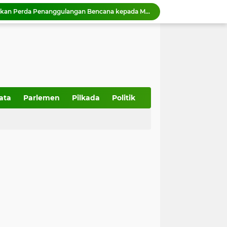
Sitti Izzati Aziz Sosialisasikan Perda Penanggulangan Bencana kepada Masyarakat Ketaping
Gelar Sosper, Ketua Muhidi:Pemerintah dan Masyarakat Kolaborasi Ciptakan Lingkungan Aman,Nyaman, dan Kondusif
l: Ketika Padang Duduk Semeja
ncurkan inovasiGEMPITA BERSAMA
Relawan Gerakan Kebajikan Pancasila disiapkan jadi penggerak nilai-nilai kebangsaan di Kota Payakumbuh,
HUT ke-357 Kota Padang, Muhidi: Momentum Bangun Masa Depan yang Berdaya Saing
357 Tahun Kota Padang, Tantangan Kota Pesisir di Tengah Bencana dan Era Modernisasi
Wakil Ketua DPRD Sumbar Dampingi anggota DPR RI Tinjau Pembangunan IPA Taban III Perumda AM Padang
ata
Parlemen
Pilkada
Politik
Ketua DPRD Sumbar Muhidi Ajak Seluruh Elemen Bangun Budaya Kewaspadaan di Lingkungan Masyarakat
Ali Muda Sosialisasikan Perda Pemberdayaan Masyarakat dan Pemerintahan Nagari di Lembah Melintang Pasbar