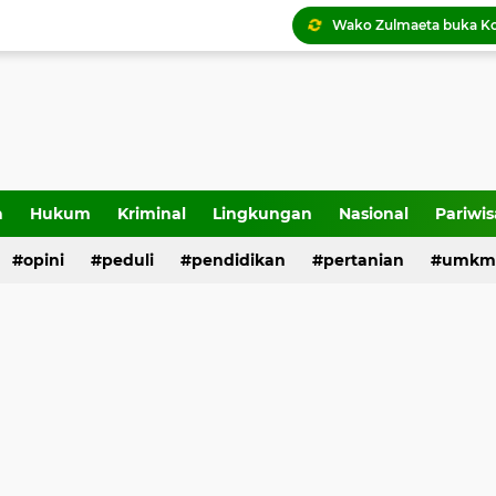
a
Hukum
Kriminal
Lingkungan
Nasional
Pariwis
Tigo Kayo FC raih trofi
opini
peduli
pendidikan
pertanian
umkm