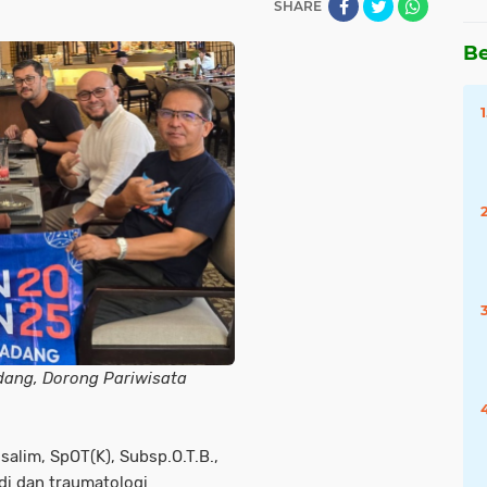
SHARE
Be
ang, Dorong Pariwisata
alim, SpOT(K), Subsp.O.T.B.,
di dan traumatologi