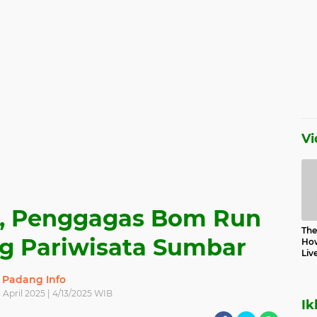
Vi
m, Penggagas Bom Run
The 
g Pariwisata Sumbar
How
Liv
Padang Info
 April 2025 | 4/13/2025 WIB
Ik