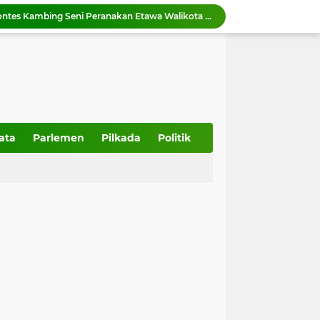
Wako Zulmaeta buka Kontes Kambing Seni Peranakan Etawa Walikota Cup 2026
Pemko Payakumbuh terus memperkuat pelestarian adat dan budaya Minangkabau melalui Mambangkik Tradisi Adat Salingka Nagari
Australia Bantu 480 Voucher untuk Warga Solok Terdampak Bencana Banjir Bandang
PMI Sumbar Resmikan Mess Relawan, Perkuat Kesiapsiagaan Hadapi Bencana
Pemko Payakumbuh Dukung Vaksinasi HPV Cegah Kanker Serviks, 130 ASN dan Warga Ikuti Dosis Pertama
Pemko Payakumbuh dukung percepatan sertifikasi halal bagi pelaku usaha
Pemko Payakumbuh matangkan persiapan IHRC 2026 yang dijadwalkan berlangsung 23 Agustus 2026.
Wali Kota Zulmaeta Dukung Kepengurusan Baru KONI Payakumbuh, Bidik Prestasi di Porprov 2026
ata
Parlemen
Pilkada
Politik
 Piala Walikota Payakumbuh 2026
Wako Zulmaeta melantik 17 ASN di Bidang Pendidikan, Kesehatah, Pelayanan Pemerintah dan Masyarakat