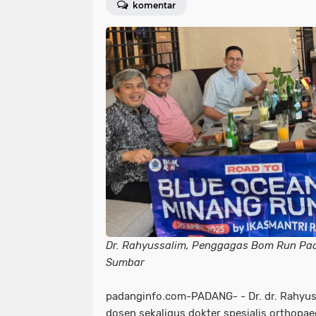
komentar
Dr. Rahyussalim, Penggagas Bom Run Pad
Sumbar
padanginfo.com-PADANG- - Dr. dr. Rahyuss
dosen sekaligus dokter spesialis orthopae