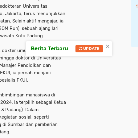
Kedokteran Universitas
, Jakarta, terus menunjukkan
tan. Selain aktif mengajar, ia
OM Run), sebuah ajang lari
iwisata Kota Padang.
×
Berita Terbaru
UPDATE
 dokter umum, spesialis
hingga doktor di Universitas
 Manajer Pendidikan dan
FKUI, ia pernah menjadi
esialis FKUI.
 pembimbingan mahasiswa di
24, ia terpilih sebagai Ketua
 3 Padang). Dalam
egiatan sosial, seperti
g di Sumbar dan pemberian
dang.