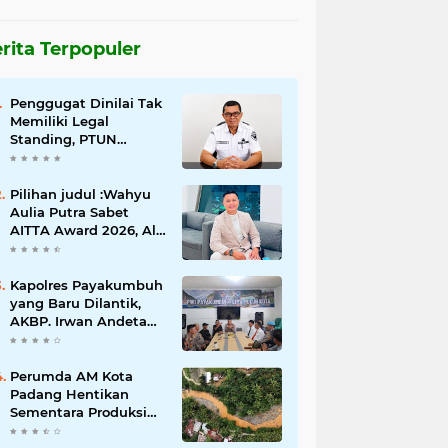
rita Terpopuler
Penggugat Dinilai Tak
Memiliki Legal
Standing, PTUN
Padang Nyatakan
Gugatan Pilwana
Kapuh Utara Tidak
Pilihan judul :Wahyu
Diterima
Aulia Putra Sabet
AITTA Award 2026, Al
Wally Tour & Travel
Bidik Wisatawan
Nusantara dan
Kapolres Payakumbuh
Mancanegara
yang Baru Dilantik,
AKBP. Irwan Andeta
Sambangi PWI Kota
Payakumbuh
Perumda AM Kota
Padang Hentikan
Sementara Produksi
Akibat Air Keruh