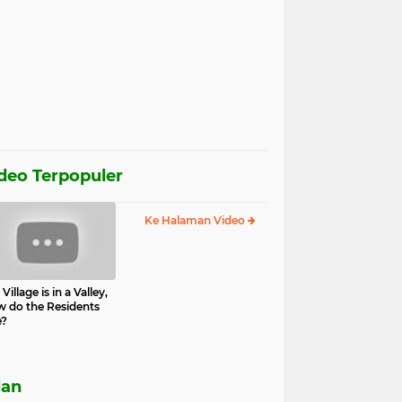
deo Terpopuler
Ke Halaman Video
Village is in a Valley,
 do the Residents
e?
lan