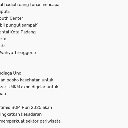
tal hadiah uang tunai mencapai
iputi:
Youth Center
ambil pungut sampah)
pantai Kota Padang
rta
uk:
ti Wahyu Trenggono
andiaga Uno
 dan posko kesehatan untuk
azar UMKM akan digelar untuk
bau.
ptimis BOM Run 2025 akan
ningkatkan kesadaran
memperkuat sektor pariwisata,