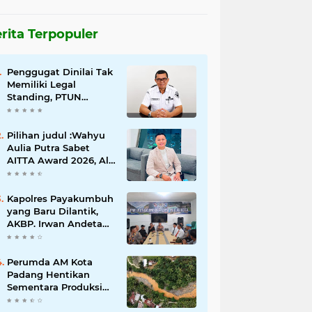
rita Terpopuler
Penggugat Dinilai Tak
Memiliki Legal
Standing, PTUN
Padang Nyatakan
Gugatan Pilwana
Kapuh Utara Tidak
Pilihan judul :Wahyu
Diterima
Aulia Putra Sabet
AITTA Award 2026, Al
Wally Tour & Travel
Bidik Wisatawan
Nusantara dan
Kapolres Payakumbuh
Mancanegara
yang Baru Dilantik,
AKBP. Irwan Andeta
Sambangi PWI Kota
Payakumbuh
Perumda AM Kota
Padang Hentikan
Sementara Produksi
Akibat Air Keruh