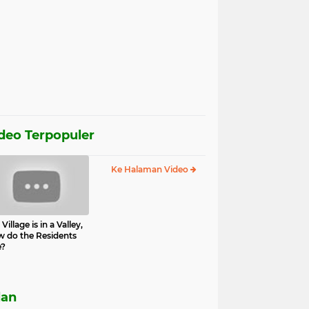
deo Terpopuler
Ke Halaman Video
Village is in a Valley,
 do the Residents
e?
lan