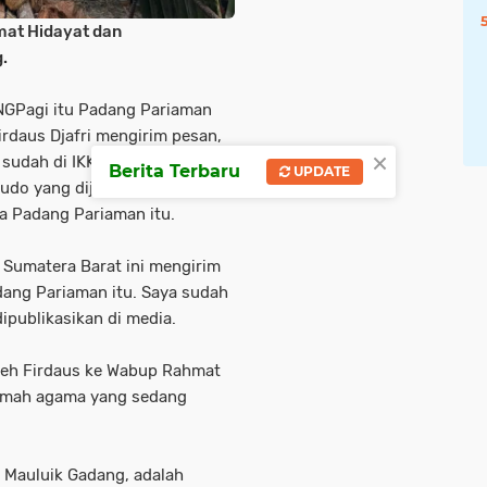
mat Hidayat dan
.
GPagi itu Padang Pariaman
irdaus Djafri mengirim pesan,
×
sudah di IKK Parit Malintang
Berita Terbaru
UPDATE
udo yang dijadwalkan
a Padang Pariaman itu.
U Sumatera Barat ini mengirim
dang Pariaman itu. Saya sudah
ipublikasikan di media.
leh Firdaus ke Wabup Rahmat
eramah agama yang sedang
 Mauluik Gadang, adalah