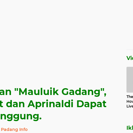
Vi
an "Mauluik Gadang",
The 
 dan Aprinaldi Dapat
How
Liv
nggung.
Ik
Padang Info