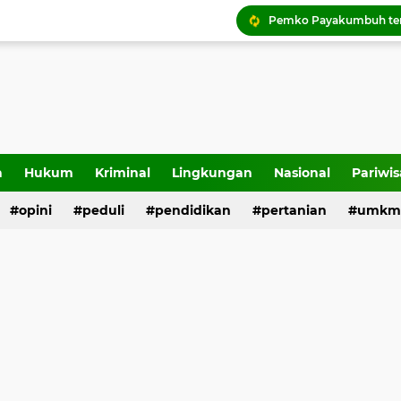
Tigo Kayo FC raih trofi
a
Hukum
Kriminal
Lingkungan
Nasional
Pariwis
opini
peduli
pendidikan
pertanian
umkm