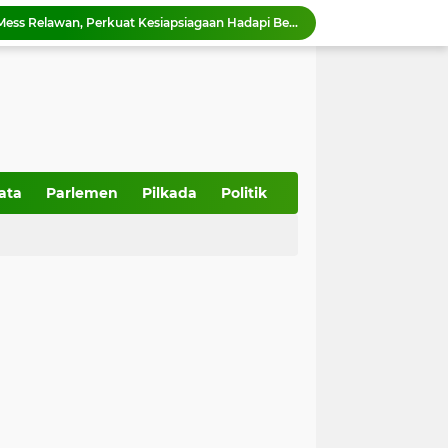
PMI Sumbar Resmikan Mess Relawan, Perkuat Kesiapsiagaan Hadapi Bencana
Pemko Payakumbuh Dukung Vaksinasi HPV Cegah Kanker Serviks, 130 ASN dan Warga Ikuti Dosis Pertama
15 Kelompok Wanita Tani Terima Bantuan Budidaya Pangan, Pemko Payakumbuh Luncurkan GEMPITA BERSAMA
Pemko Payakumbuh matangkan persiapan IHRC 2026 yang dijadwalkan berlangsung 23 Agustus 2026.
Wali Kota Zulmaeta Dukung Kepengurusan Baru KONI Payakumbuh, Bidik Prestasi di Porprov 2026
 Piala Walikota Payakumbuh 2026
Wako Zulmaeta melantik 17 ASN di Bidang Pendidikan, Kesehatah, Pelayanan Pemerintah dan Masyarakat
Wako Zulmaeta buka Kontes Kambing Seni Peranakan Etawa Walikota Cup 2026
ata
Parlemen
Pilkada
Politik
Pemko Payakumbuh terus memperkuat pelestarian adat dan budaya Minangkabau melalui Mambangkik Tradisi Adat Salingka Nagari
Australia Bantu 480 Voucher untuk Warga Solok Terdampak Bencana Banjir Bandang