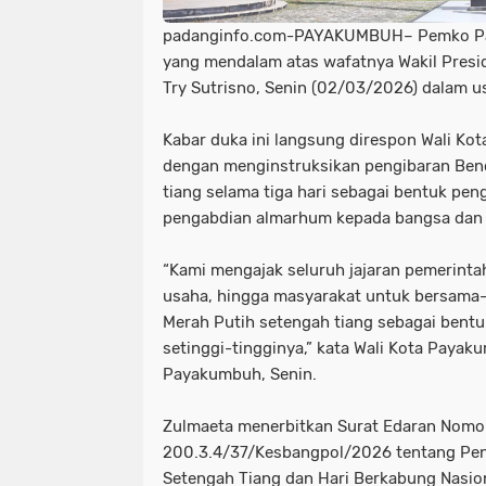
padanginfo.com-PAYAKUMBUH– Pemko Pa
yang mendalam atas wafatnya Wakil Presid
Try Sutrisno, Senin (02/03/2026) dalam u
Kabar duka ini langsung direspon Wali K
dengan menginstruksikan pengibaran Ben
tiang selama tiga hari sebagai bentuk pen
pengabdian almarhum kepada bangsa dan 
“Kami mengajak seluruh jajaran pemerinta
usaha, hingga masyarakat untuk bersama
Merah Putih setengah tiang sebagai bent
setinggi-tingginya,” kata Wali Kota Payak
Payakumbuh, Senin.
Zulmaeta menerbitkan Surat Edaran Nomo
200.3.4/37/Kesbangpol/2026 tentang Pen
Setengah Tiang dan Hari Berkabung Nasiona