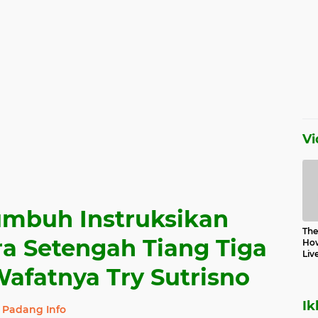
Vi
mbuh Instruksikan
The 
a Setengah Tiang Tiga
How
Liv
Wafatnya Try Sutrisno
Ik
Padang Info