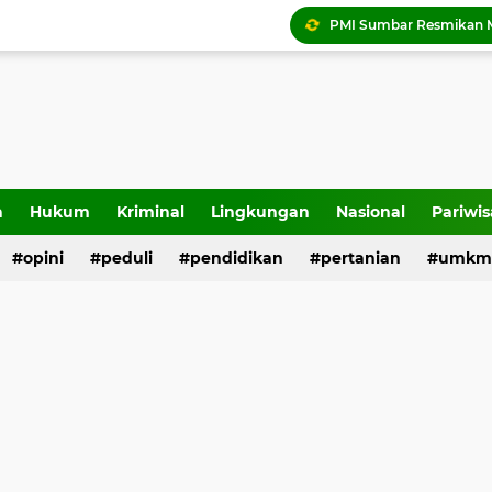
Tigo Kayo FC raih trofi
a
Hukum
Kriminal
Lingkungan
Nasional
Pariwis
opini
peduli
pendidikan
pertanian
umkm