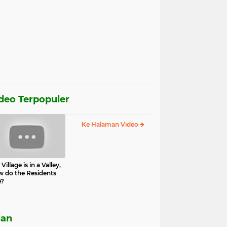
deo Terpopuler
Ke Halaman Video
Village is in a Valley,
 do the Residents
e?
lan