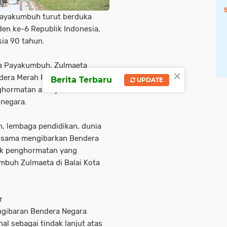
yakumbuh turut berduka
en ke-6 Republik Indonesia,
sia 90 tahun.
ota Payakumbuh, Zulmaeta
×
dera Merah Putih setengah
Berita Terbaru
UPDATE
ghormatan atas jasa dan
negara.
h, lembaga pendidikan, dunia
-sama mengibarkan Bendera
uk penghormatan yang
umbuh Zulmaeta di Balai Kota
r
gibaran Bendera Negara
l sebagai tindak lanjut atas