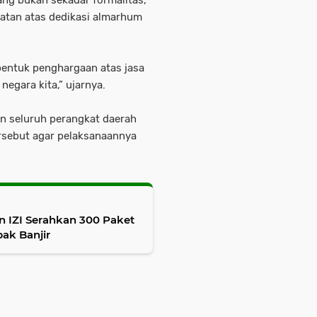
ang bukan sekadar formalitas,
atan atas dedikasi almarhum
bentuk penghargaan atas jasa
egara kita,” ujarnya.
 seluruh perangkat daerah
rsebut agar pelaksanaannya
 IZI Serahkan 300 Paket
ak Banjir