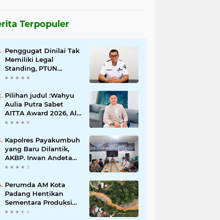
rita Terpopuler
Penggugat Dinilai Tak
Memiliki Legal
Standing, PTUN
Padang Nyatakan
Gugatan Pilwana
Kapuh Utara Tidak
Pilihan judul :Wahyu
Diterima
Aulia Putra Sabet
AITTA Award 2026, Al
Wally Tour & Travel
Bidik Wisatawan
Nusantara dan
Kapolres Payakumbuh
Mancanegara
yang Baru Dilantik,
AKBP. Irwan Andeta
Sambangi PWI Kota
Payakumbuh
Perumda AM Kota
Padang Hentikan
Sementara Produksi
Akibat Air Keruh