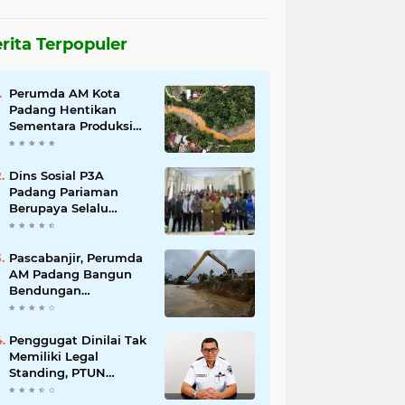
rita Terpopuler
Perumda AM Kota
Padang Hentikan
Sementara Produksi
Akibat Air Keruh
Dins Sosial P3A
Padang Pariaman
Berupaya Selalu
Menyelesaikan
Pengaduan
Masyarakat
Pascabanjir, Perumda
AM Padang Bangun
Bendungan
Sementara Guna
Pulihkan Distribusi Air
Penggugat Dinilai Tak
Memiliki Legal
Standing, PTUN
Padang Nyatakan