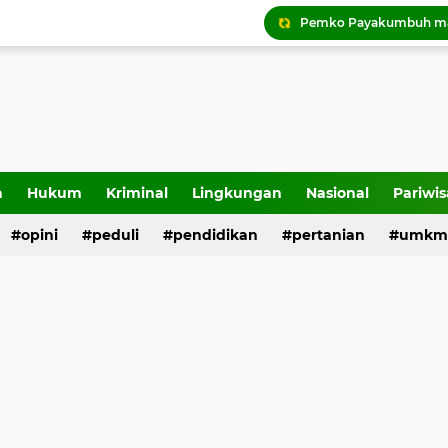
Tigo Kayo FC raih trofi
a
Hukum
Kriminal
Lingkungan
Nasional
Pariwis
opini
peduli
pendidikan
pertanian
umkm