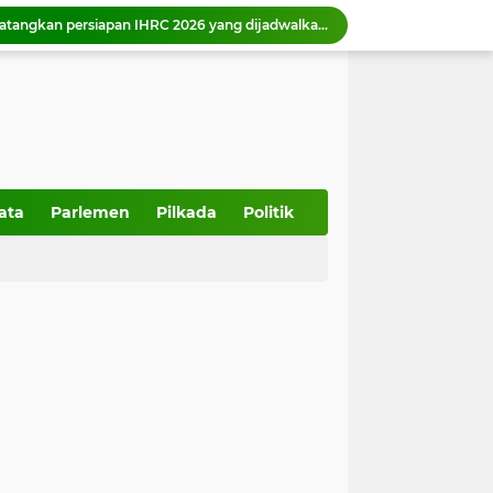
Pemko Payakumbuh matangkan persiapan IHRC 2026 yang dijadwalkan berlangsung 23 Agustus 2026.
Wali Kota Zulmaeta Dukung Kepengurusan Baru KONI Payakumbuh, Bidik Prestasi di Porprov 2026
 Piala Walikota Payakumbuh 2026
Wako Zulmaeta melantik 17 ASN di Bidang Pendidikan, Kesehatah, Pelayanan Pemerintah dan Masyarakat
357 Tahun Kota Padang, Tantangan Kota Pesisir di Tengah Bencana dan Era Modernisasi
Wakil Ketua DPRD Sumbar Dampingi anggota DPR RI Tinjau Pembangunan IPA Taban III Perumda AM Padang
Ketua DPRD Sumbar Muhidi Ajak Seluruh Elemen Bangun Budaya Kewaspadaan di Lingkungan Masyarakat
Wawako Elzadaswarman ajak siswa MTsN 1 Kota Payakumbuh perkuat iman dan takwa
ata
Parlemen
Pilkada
Politik
Wako Zulmaeta menerima kunjungan kerja Kapolres Payakumbuh AKBP Irwan Andeta
Pemko Payakumbuh dukung percepatan sertifikasi halal bagi pelaku usaha