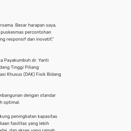
bersama. Besar harapan saya,
i puskesmas percontohan
g responsif dan inovatif,”
ta Payakumbuh dr. Yanti
ng Tinggi Piliang
asi Khusus (DAK) Fisik Bidang
embangunan dengan standar
h optimal.
kung peningkatan kapasitas
aan fasilitas yang lebih
dai, dan akses yang ramah