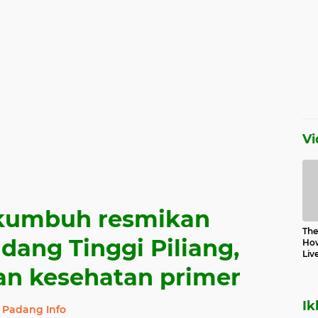
Vi
kumbuh resmikan
The 
ang Tinggi Piliang,
How
Liv
an kesehatan primer
Ik
Padang Info