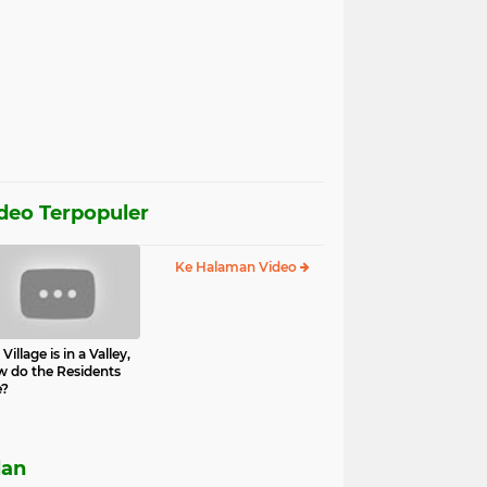
deo Terpopuler
Ke Halaman Video
Village is in a Valley,
 do the Residents
e?
lan