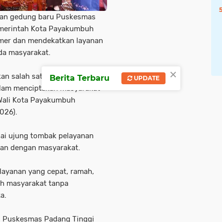
an gedung baru Puskesmas
emerintah Kota Payakumbuh
imer dan mendekatkan layanan
da masyarakat.
×
n salah satu prioritas utama
Berita Terbaru
UPDATE
dalam menciptakan masyarakat
a Wali Kota Payakumbuh
026).
gai ujung tombak pelayanan
han dengan masyarakat.
ayanan yang cepat, ramah,
uh masyarakat tanpa
a.
 Puskesmas Padang Tinggi