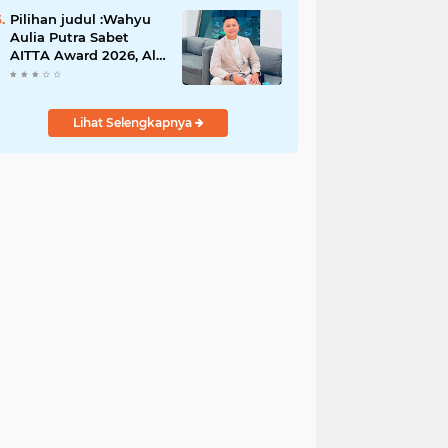
Gugatan Pilwana
Kapuh Utara Tidak
Pilihan judul :Wahyu
Diterima
Aulia Putra Sabet
AITTA Award 2026, Al
Wally Tour & Travel
Bidik Wisatawan
Nusantara dan
Lihat Selengkapnya
Mancanegara