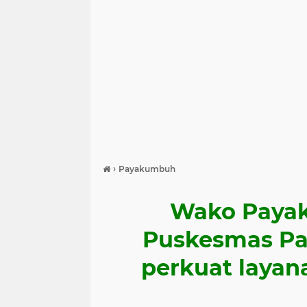
›
Payakumbuh
Wako Paya
Puskesmas Pad
perkuat layan