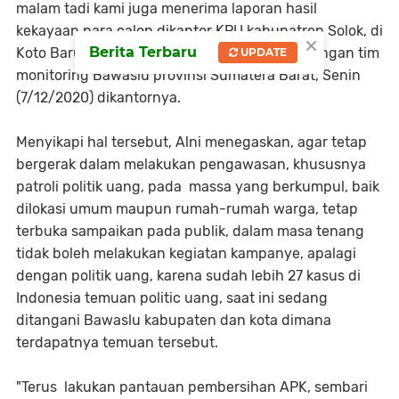
malam tadi kami juga menerima laporan hasil
kekayaan para calon dikantor KPU kabupatren Solok, di
×
Berita Terbaru
Koto Baru," terang Mara Prandes pada Rombongan tim
UPDATE
monitoring Bawaslu provinsi Sumatera Barat, Senin
(7/12/2020) dikantornya.
Menyikapi hal tersebut, Alni menegaskan, agar tetap
bergerak dalam melakukan pengawasan, khususnya
patroli politik uang, pada massa yang berkumpul, baik
dilokasi umum maupun rumah-rumah warga, tetap
terbuka sampaikan pada publik, dalam masa tenang
tidak boleh melakukan kegiatan kampanye, apalagi
dengan politik uang, karena sudah lebih 27 kasus di
Indonesia temuan politic uang, saat ini sedang
ditangani Bawaslu kabupaten dan kota dimana
terdapatnya temuan tersebut.
"Terus lakukan pantauan pembersihan APK, sembari