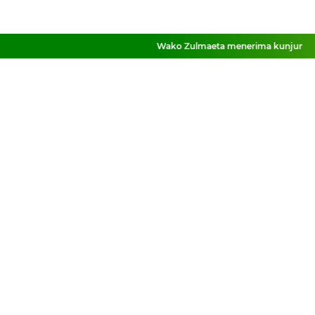
Wako Zulmaeta menerima kunjungan k
Facebook
Instagram
Pinterest
Twitter
YouTube
Tentang Kami
Redaksi
Pedoman Media
Kebijakan Redaksi