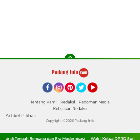
Facebook
Instagram
Pinterest
Twitter
YouTube
Tentang Kami
Redaksi
Pedoman Media
Kebijakan Redaksi
Artikel Pilihan
Copyright ©
2026 Padang Info
r di Tengah Bencana dan Era Modernisasi
Wakil Ketua DPRD Sumbar Da