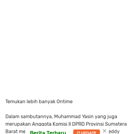
Temukan lebih banyak Ontime
Dalam sambutannya, Muhammad Yasin yang juga
merupakan Anggota Komisi II DPRD Provinsi Sumatera
×
Barat menyambut hangat ajakan dari Sutan Deddy
Berita Terbaru
UPDATE