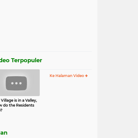
deo Terpopuler
Ke Halaman Video
Village is in a Valley,
 do the Residents
e?
lan