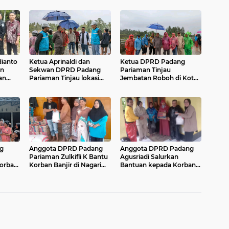
ianto
Ketua Aprinaldi dan
Ketua DPRD Padang
an
Sekwan DPRD Padang
Pariaman Tinjau
an
Pariaman Tinjau lokasi
Jembatan Roboh di Koto
Robohnya Jembatan
Buruak Lubuk Alung.
Anduriang
g
Anggota DPRD Padang
Anggota DPRD Padang
Pariaman Zulkifli K Bantu
Agusriadi Salurkan
orban
Korban Banjir di Nagari
Bantuan kepada Korban
ai
Lareh Nan Panjang Barat
Bencana Banjir dan
Longsor.