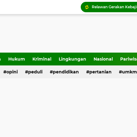
a
Hukum
Kriminal
Lingkungan
Nasional
Pariwis
opini
peduli
pendidikan
pertanian
umkm
Pemko Payakumbuh lu