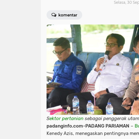
Selasa, 30 S
komentar
S
ektor pertanian
sebagai penggerak uta
padanginfo.com-PADANG PARIAMAN
–
B
Kenedy Azis, menegaskan pentingnya me