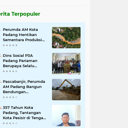
rita Terpopuler
Perumda AM Kota
Padang Hentikan
Sementara Produksi
Akibat Air Keruh
Dins Sosial P3A
Padang Pariaman
Berupaya Selalu
Menyelesaikan
Pengaduan
Masyarakat
Pascabanjir, Perumda
AM Padang Bangun
Bendungan
Sementara Guna
Pulihkan Distribusi Air
357 Tahun Kota
Padang, Tantangan
Kota Pesisir di Tengah
Bencana dan Era