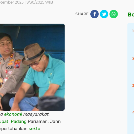
eptember 2025 | 9/30/2025 WIB
Be
SHARE
ma
ekonomi
masyarakat.
upati
Padang
Pariaman, John
mpertahankan
sektor