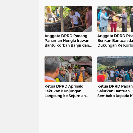
Anggota DPRD Padang
Anggota DPRD Risd
Pariaman Hengki Irawan
Berikan Bantuan d
Bantu Korban Banjir dan
Dukungan Ke Korb
Longsor.
Bencana.
Ketua DPRD Aprinaldi
Ketua DPRD Padan
Lakukan Kunjungan
Salurkan Bantuan
Langsung ke Sejumlah
Sembako kepada K
Titik Terdampak Banjir
Banjir di Batang An
Bencana di Padang
Pariaman