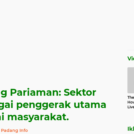
Vi
g Pariaman: Sektor
The 
agai penggerak utama
How
Liv
i masyarakat.
Ik
Padang Info