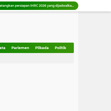
Wali Kota Zulmaeta Dukung Kepengurusan Baru KONI Payakumbuh, Bidik Prestasi di Porprov 2026
 Piala Walikota Payakumbuh 2026
Wako Zulmaeta melantik 17 ASN di Bidang Pendidikan, Kesehatah, Pelayanan Pemerintah dan Masyarakat
357 Tahun Kota Padang, Tantangan Kota Pesisir di Tengah Bencana dan Era Modernisasi
Wakil Ketua DPRD Sumbar Dampingi anggota DPR RI Tinjau Pembangunan IPA Taban III Perumda AM Padang
Ketua DPRD Sumbar Muhidi Ajak Seluruh Elemen Bangun Budaya Kewaspadaan di Lingkungan Masyarakat
Wawako Elzadaswarman ajak siswa MTsN 1 Kota Payakumbuh perkuat iman dan takwa
Wako Zulmaeta menerima kunjungan kerja Kapolres Payakumbuh AKBP Irwan Andeta
ata
Parlemen
Pilkada
Politik
Pemko Payakumbuh dukung percepatan sertifikasi halal bagi pelaku usaha
Pemko Payakumbuh matangkan persiapan IHRC 2026 yang dijadwalkan berlangsung 23 Agustus 2026.