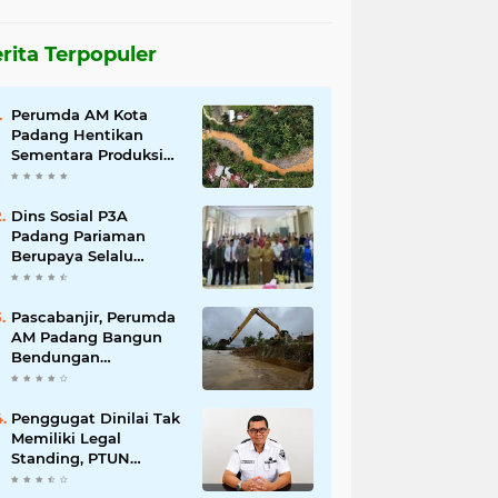
rita Terpopuler
Perumda AM Kota
Padang Hentikan
Sementara Produksi
Akibat Air Keruh
Dins Sosial P3A
Padang Pariaman
Berupaya Selalu
Menyelesaikan
Pengaduan
Masyarakat
Pascabanjir, Perumda
AM Padang Bangun
Bendungan
Sementara Guna
Pulihkan Distribusi Air
Penggugat Dinilai Tak
Memiliki Legal
Standing, PTUN
Padang Nyatakan