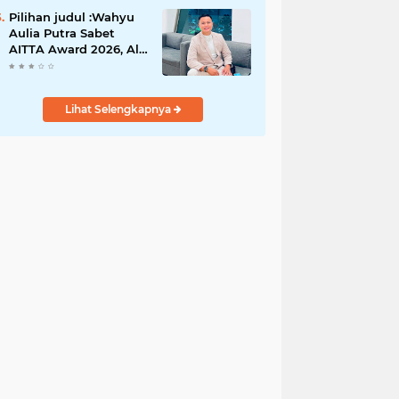
Gugatan Pilwana
Kapuh Utara Tidak
Pilihan judul :Wahyu
Diterima
Aulia Putra Sabet
AITTA Award 2026, Al
Wally Tour & Travel
Bidik Wisatawan
Nusantara dan
Lihat Selengkapnya
Mancanegara