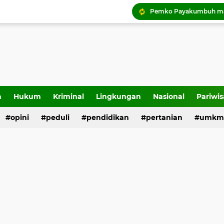
Tigo Kayo FC raih trofi
a
Hukum
Kriminal
Lingkungan
Nasional
Pariwis
opini
peduli
pendidikan
pertanian
umkm