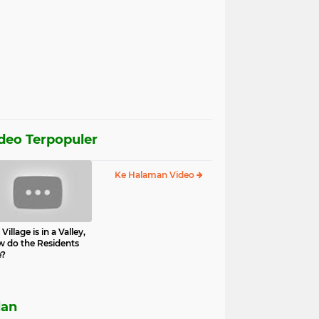
deo Terpopuler
Ke Halaman Video
Village is in a Valley,
 do the Residents
e?
lan