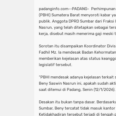
padanginfo.com--PADANG- Perhimpunan 
(PBHI) Sumatera Barat menyoroti kabar 
publik. Anggota DPRD Sumbar dari Fraksi
Nasrun, yang telah ditetapkan sebagai ter
kerja, disebut masih menerima gaji meski ta
Sorotan itu disampaikan Koordinator Divi
Fadhil Mz. Ia mendesak Badan Kehormata
memberikan kejelasan atas status keangg
legislatif tersebut.
“PBHI mendesak adanya kejelasan terkait
Beny Saswin Nasrun ini, apakah sudah aktif
saat ditemui di Padang, Senin (12/1/2026).
Desakan itu bukan tanpa dasar. Berdasark
Sumbar, Beny tercatat tidak masuk kantor
Ketidakhadiran tersebut terjadi di tenga