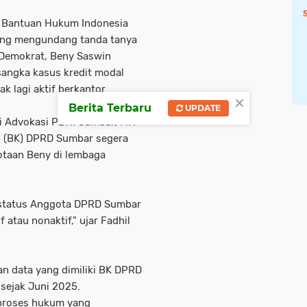
Bantuan Hukum Indonesia
yang mengundang tanda tanya
 Demokrat, Beny Saswin
sangka kasus kredit modal
k lagi aktif berkantor.
×
Berita Terbaru
UPDATE
si Advokasi PBHI Sumbar, MH
n (BK) DPRD Sumbar segera
otaan Beny di lembaga
 status Anggota DPRD Sumbar
 atau nonaktif,” ujar Fadhil
an data yang dimiliki BK DPRD
 sejak Juni 2025.
h proses hukum yang