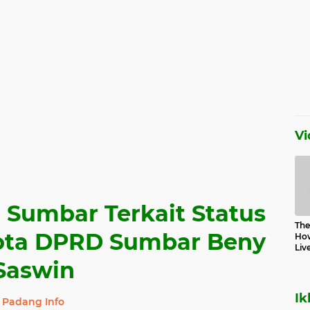
Vi
 Sumbar Terkait Status
The 
ota DPRD Sumbar Beny
How
Liv
Saswin
Ik
Padang Info