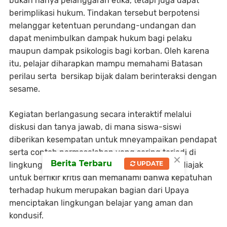
bukan hanya pelanggaran etika, tetapi juga dapat
berimplikasi hukum. Tindakan tersebut berpotensi
melanggar ketentuan perundang-undangan dan
dapat menimbulkan dampak hukum bagi pelaku
maupun dampak psikologis bagi korban. Oleh karena
itu, pelajar diharapkan mampu memahami Batasan
perilau serta bersikap bijak dalam berinteraksi dengan
sesame.
Kegiatan berlangasung secara interaktif melalui
diskusi dan tanya jawab, di mana siswa-siswi
diberikan kesempatan untuk mneyampaikan pendapat
serta contoh permasalahan yang sering terjadi di
×
Berita Terbaru
UPDATE
lingkungan sekolah. Melalui diskusi ini, siswa diajak
untuk berfikir kritis dan memahami bahwa kepatuhan
terhadap hukum merupakan bagian dari Upaya
menciptakan lingkungan belajar yang aman dan
kondusif.