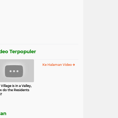
deo Terpopuler
Ke Halaman Video
Village is in a Valley,
 do the Residents
e?
lan