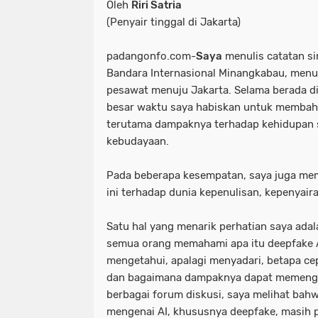
Oleh
Riri Satria
(Penyair tinggal di Jakarta)
padangonfo.com-
Saya
menulis catatan sin
Bandara Internasional Minangkabau, men
pesawat menuju Jakarta. Selama berada di
besar waktu saya habiskan untuk membah
terutama dampaknya terhadap kehidupan s
kebudayaan.
Pada beberapa kesempatan, saya juga me
ini terhadap dunia kepenulisan, kepenyai
Satu hal yang menarik perhatian saya ada
semua orang memahami apa itu deepfake 
mengetahui, apalagi menyadari, betapa ce
dan bagaimana dampaknya dapat memengar
berbagai forum diskusi, saya melihat bahw
mengenai AI, khususnya deepfake, masih pe