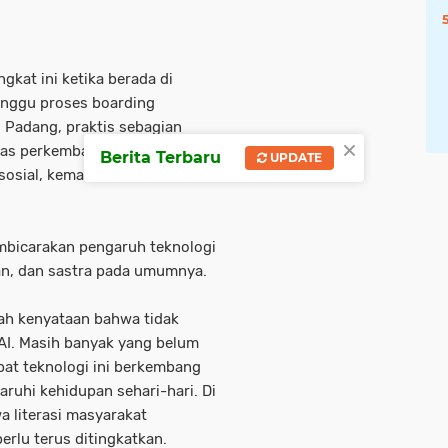
gkat ini ketika berada di
unggu proses boarding
 Padang, praktis sebagian
×
as perkembangan Deepfake AI,
Berita Terbaru
UPDATE
osial, kemanusiaan, dan
mbicarakan pengaruh teknologi
ran, dan sastra pada umumnya.
lah kenyataan bahwa tidak
AI. Masih banyak yang belum
pat teknologi ini berkembang
uhi kehidupan sehari-hari. Di
a literasi masyarakat
rlu terus ditingkatkan.