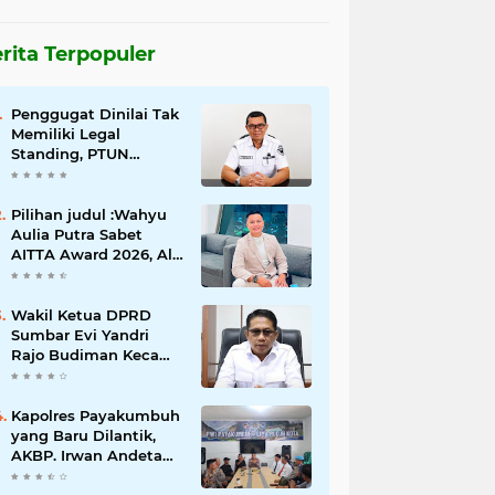
rita Terpopuler
Penggugat Dinilai Tak
Memiliki Legal
Standing, PTUN
Padang Nyatakan
Gugatan Pilwana
Kapuh Utara Tidak
Pilihan judul :Wahyu
Diterima
Aulia Putra Sabet
AITTA Award 2026, Al
Wally Tour & Travel
Bidik Wisatawan
Nusantara dan
Wakil Ketua DPRD
Mancanegara
Sumbar Evi Yandri
Rajo Budiman Kecam
Keras Orgen Tunggal
Diiringi Artis Erotis di
Kuranji
Kapolres Payakumbuh
yang Baru Dilantik,
AKBP. Irwan Andeta
Sambangi PWI Kota