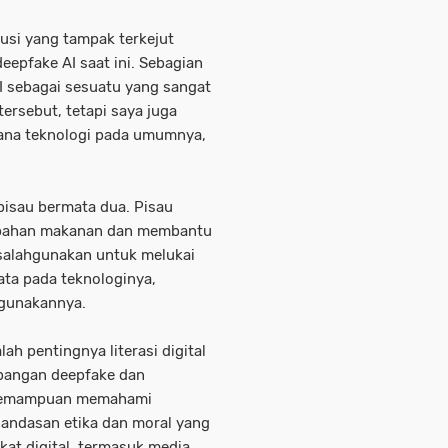
kusi yang tampak terkejut
epfake AI saat ini. Sebagian
 sebagai sesuatu yang sangat
rsebut, tetapi saya juga
ana teknologi pada umumnya,
 pisau bermata dua. Pisau
 bahan makanan dan membantu
disalahgunakan untuk melukai
ta pada teknologinya,
gunakannya.
ah pentingnya literasi digital
bangan deepfake dan
 kemampuan memahami
 landasan etika dan moral yang
at digital, termasuk media