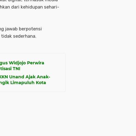
ahkan dari kehidupan sehari-
ng jawab berpotensi
 tidak sederhana.
gus Widjojo Perwira
isasi TNI
 KKN Unand Ajak Anak-
ngik Limapuluh Kota