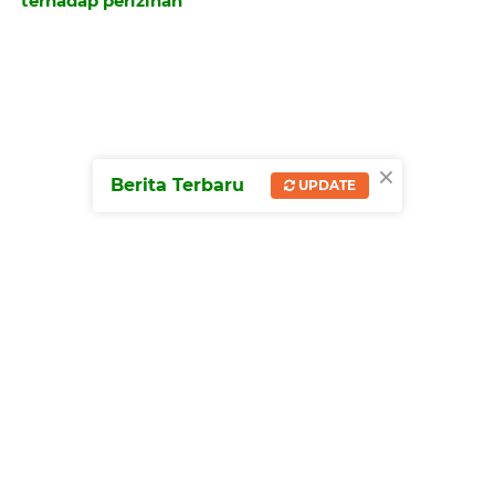
terhadap perizinan
×
Berita Terbaru
UPDATE