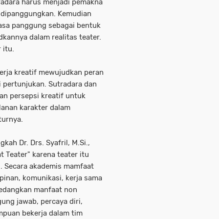
radara harus menjadi pemakna
 dipanggungkan. Kemudian
asa panggung sebagai bentuk
dkannya dalam realitas teater.
 itu.
rja kreatif mewujudkan peran
i pertunjukan. Sutradara dan
n persepsi kreatif untuk
lanan karakter dalam
turnya.
ah Dr. Drs. Syafril, M.Si.,
Teater" karena teater itu
s. Secara akademis mamfaat
mpinan, komunikasi, kerja sama
edangkan manfaat non
gung jawab, percaya diri,
mpuan bekerja dalam tim