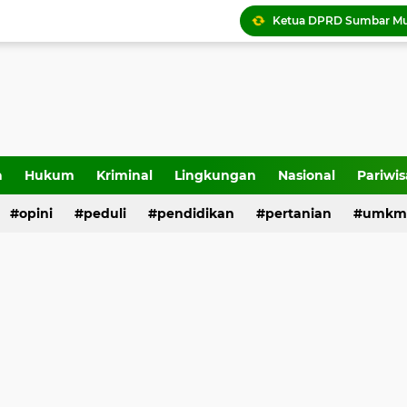
Tigo Kayo FC raih trofi
a
Hukum
Kriminal
Lingkungan
Nasional
Pariwis
opini
peduli
pendidikan
pertanian
umkm