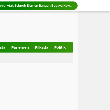
Ketua DPRD Sumbar Muhidi Ajak Seluruh Elemen Bangun Budaya Kewaspadaan di Lingkungan Masyarakat
Wawako Elzadaswarman ajak siswa MTsN 1 Kota Payakumbuh perkuat iman dan takwa
Wako Zulmaeta menerima kunjungan kerja Kapolres Payakumbuh AKBP Irwan Andeta
Pemko Payakumbuh dukung percepatan sertifikasi halal bagi pelaku usaha
Pemko Payakumbuh matangkan persiapan IHRC 2026 yang dijadwalkan berlangsung 23 Agustus 2026.
Wali Kota Zulmaeta Dukung Kepengurusan Baru KONI Payakumbuh, Bidik Prestasi di Porprov 2026
 Piala Walikota Payakumbuh 2026
Wako Zulmaeta melantik 17 ASN di Bidang Pendidikan, Kesehatah, Pelayanan Pemerintah dan Masyarakat
ata
Parlemen
Pilkada
Politik
357 Tahun Kota Padang, Tantangan Kota Pesisir di Tengah Bencana dan Era Modernisasi
Wakil Ketua DPRD Sumbar Dampingi anggota DPR RI Tinjau Pembangunan IPA Taban III Perumda AM Padang