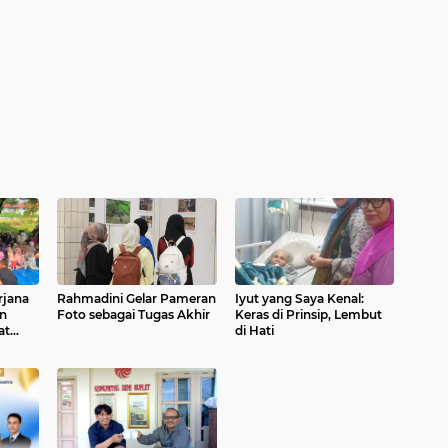
rjana
Rahmadini Gelar Pameran
Iyut yang Saya Kenal:
an
Foto sebagai Tugas Akhir
Keras di Prinsip, Lembut
at
di Hati