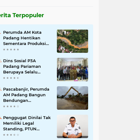
rita Terpopuler
Perumda AM Kota
Padang Hentikan
Sementara Produksi
Akibat Air Keruh
Dins Sosial P3A
Padang Pariaman
Berupaya Selalu
Menyelesaikan
Pengaduan
Masyarakat
Pascabanjir, Perumda
AM Padang Bangun
Bendungan
Sementara Guna
Pulihkan Distribusi Air
Penggugat Dinilai Tak
Memiliki Legal
Standing, PTUN
Padang Nyatakan