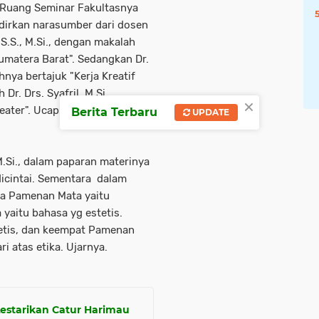
i Ruang Seminar Fakultasnya
dirkan narasumber dari dosen
 S.S., M.Si., dengan makalah
matera Barat". Sedangkan Dr.
nya bertajuk "Kerja Kreatif
r. Drs. Syafril, M.Si.,
×
eater". Ucap Maul ketua UKM
Berita Terbaru
UPDATE
M.Si., dalam paparan materinya
icintai. Sementara dalam
ma Pamenan Mata yaitu
 yaitu bahasa yg estetis.
tetis, dan keempat Pamenan
i atas etika. Ujarnya.
estarikan Catur Harimau