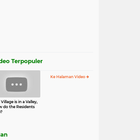
deo Terpopuler
Ke Halaman Video
Village is in a Valley,
 do the Residents
e?
lan