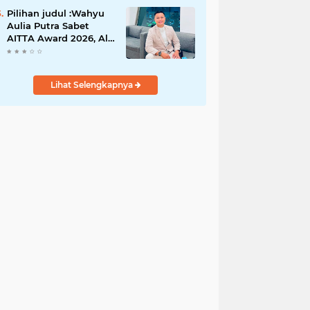
Gugatan Pilwana
Kapuh Utara Tidak
Pilihan judul :Wahyu
Diterima
Aulia Putra Sabet
AITTA Award 2026, Al
Wally Tour & Travel
Bidik Wisatawan
Nusantara dan
Lihat Selengkapnya
Mancanegara