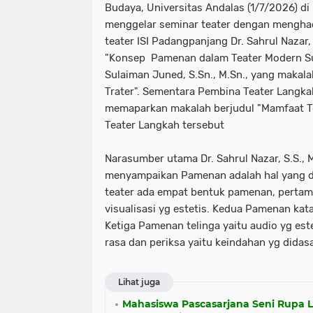
Budaya, Universitas Andalas (1/7/2026) d
menggelar seminar teater dengan mengha
teater ISI Padangpanjang Dr. Sahrul Nazar,
"Konsep Pamenan dalam Teater Modern Su
Sulaiman Juned, S.Sn., M.Sn., yang makalah
Trater". Sementara Pembina Teater Langkah D
memaparkan makalah berjudul "Mamfaat T
Teater Langkah tersebut
Narasumber utama Dr. Sahrul Nazar, S.S., 
menyampaikan Pamenan adalah hal yang d
teater ada empat bentuk pamenan, perta
visualisasi yg estetis. Kedua Pamenan kata
Ketiga Pamenan telinga yaitu audio yg es
rasa dan periksa yaitu keindahan yg didasar
Lihat juga
Mahasiswa Pascasarjana Seni Rupa L