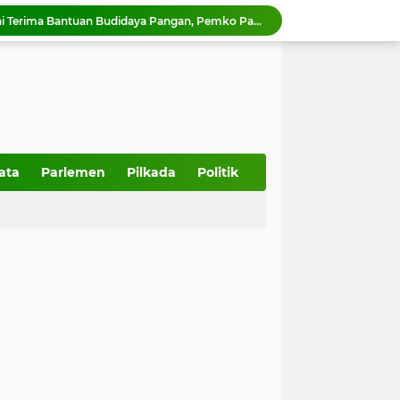
15 Kelompok Wanita Tani Terima Bantuan Budidaya Pangan, Pemko Payakumbuh Luncurkan GEMPITA BERSAMA
Pascabanjir, Perumda AM Padang Bangun Bendungan Sementara Guna Pulihkan Distribusi Air
Perumda AM Kota Padang Hentikan Sementara Produksi Akibat Air Keruh
Ketua DPRD Kota Payakumbuh hadiri kegiatan Mambangkik Tradisi Adat Salingka Nagari di Payakumbuh Selatan.
Kapolres Payakumbuh yang Baru Dilantik, AKBP. Irwan Andeta Sambangi PWI Kota Payakumbuh
Pilihan judul :Wahyu Aulia Putra Sabet AITTA Award 2026, Al Wally Tour & Travel Bidik Wisatawan Nusantara dan Mancanegara
Pemko Payakumbuh terus memperkuat pelestarian adat dan budaya Minangkabau melalui Mambangkik Tradisi Adat Salingka Nagari
Australia Bantu 480 Voucher untuk Warga Solok Terdampak Bencana Banjir Bandang
ata
Parlemen
Pilkada
Politik
PMI Sumbar Resmikan Mess Relawan, Perkuat Kesiapsiagaan Hadapi Bencana
Pemko Payakumbuh Dukung Vaksinasi HPV Cegah Kanker Serviks, 130 ASN dan Warga Ikuti Dosis Pertama