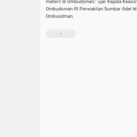
materil di Ombudsman," ujar Kepala Keas
Ombudsman RI Perwakilan Sumbar Adel Wah
Ombusdman.
-