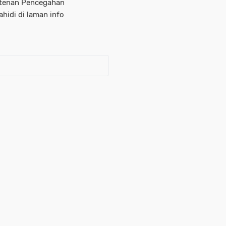
istenan Pencegahan
idi di laman info