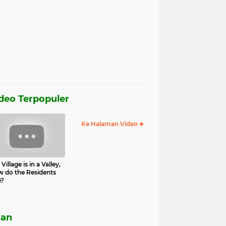
deo Terpopuler
Ke Halaman Video
Village is in a Valley,
 do the Residents
e?
lan