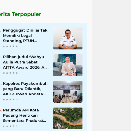
rita Terpopuler
Penggugat Dinilai Tak
Memiliki Legal
Standing, PTUN
Padang Nyatakan
Gugatan Pilwana
Kapuh Utara Tidak
Pilihan judul :Wahyu
Diterima
Aulia Putra Sabet
AITTA Award 2026, Al
Wally Tour & Travel
Bidik Wisatawan
Nusantara dan
Kapolres Payakumbuh
Mancanegara
yang Baru Dilantik,
AKBP. Irwan Andeta
Sambangi PWI Kota
Payakumbuh
Perumda AM Kota
Padang Hentikan
Sementara Produksi
Akibat Air Keruh