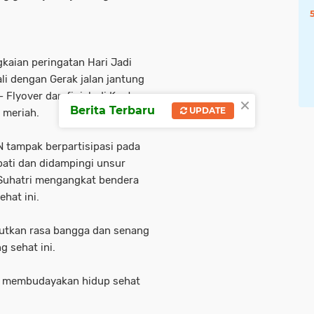
ian peringatan Hari Jadi
i dengan Gerak jalan jantung
 Flyover dan finish di Kantor
×
Berita Terbaru
UPDATE
 meriah.
 tampak berpartisipasi pada
pati dan didampingi unsur
Suhatri mengangkat bendera
ehat ini.
butkan rasa bangga dan senang
g sehat ini.
m membudayakan hidup sehat