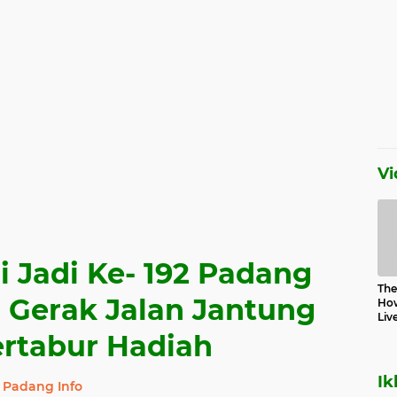
Vi
i Jadi Ke- 192 Padang
The 
 Gerak Jalan Jantung
How
Liv
ertabur Hadiah
Ik
Padang Info