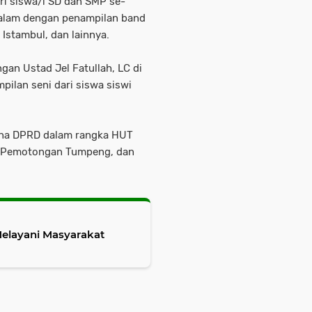
ri siswa/i SD dan SMP se-
malam dengan penampilan band
 Istambul, dan lainnya.
gan Ustad Jel Fatullah, LC di
pilan seni dari siswa siswi
urna DPRD dalam rangka HUT
, Pemotongan Tumpeng, dan
Melayani Masyarakat