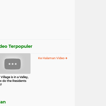
deo Terpopuler
Ke Halaman Video
Village is in a Valley,
 do the Residents
e?
lan