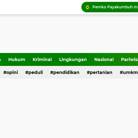
Tigo Kayo FC raih trofi
a
Hukum
Kriminal
Lingkungan
Nasional
Pariwis
opini
peduli
pendidikan
pertanian
umkm