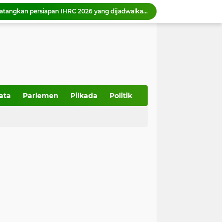
Wali Kota Zulmaeta Dukung Kepengurusan Baru KONI Payakumbuh, Bidik Prestasi di Porprov 2026
 Piala Walikota Payakumbuh 2026
Wako Zulmaeta melantik 17 ASN di Bidang Pendidikan, Kesehatah, Pelayanan Pemerintah dan Masyarakat
357 Tahun Kota Padang, Tantangan Kota Pesisir di Tengah Bencana dan Era Modernisasi
Wakil Ketua DPRD Sumbar Dampingi anggota DPR RI Tinjau Pembangunan IPA Taban III Perumda AM Padang
Ketua DPRD Sumbar Muhidi Ajak Seluruh Elemen Bangun Budaya Kewaspadaan di Lingkungan Masyarakat
Wawako Elzadaswarman ajak siswa MTsN 1 Kota Payakumbuh perkuat iman dan takwa
Wako Zulmaeta menerima kunjungan kerja Kapolres Payakumbuh AKBP Irwan Andeta
ata
Parlemen
Pilkada
Politik
Pemko Payakumbuh dukung percepatan sertifikasi halal bagi pelaku usaha
Pemko Payakumbuh matangkan persiapan IHRC 2026 yang dijadwalkan berlangsung 23 Agustus 2026.