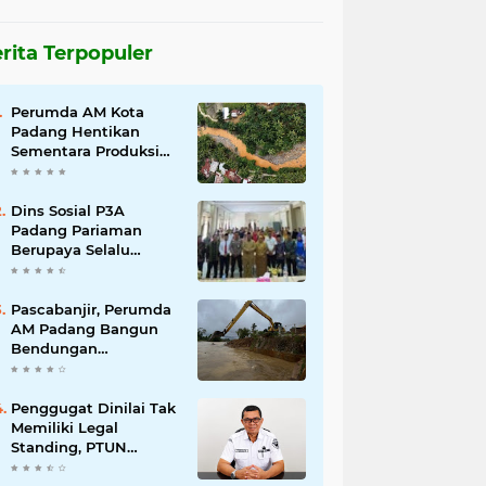
rita Terpopuler
Perumda AM Kota
Padang Hentikan
Sementara Produksi
Akibat Air Keruh
Dins Sosial P3A
Padang Pariaman
Berupaya Selalu
Menyelesaikan
Pengaduan
Masyarakat
Pascabanjir, Perumda
AM Padang Bangun
Bendungan
Sementara Guna
Pulihkan Distribusi Air
Penggugat Dinilai Tak
Memiliki Legal
Standing, PTUN
Padang Nyatakan