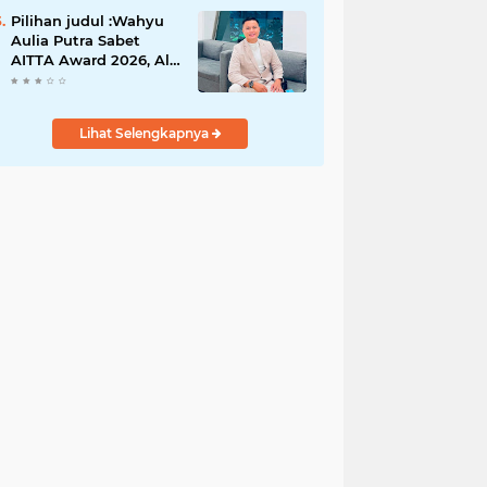
Gugatan Pilwana
Kapuh Utara Tidak
Pilihan judul :Wahyu
Diterima
Aulia Putra Sabet
AITTA Award 2026, Al
Wally Tour & Travel
Bidik Wisatawan
Nusantara dan
Lihat Selengkapnya
Mancanegara