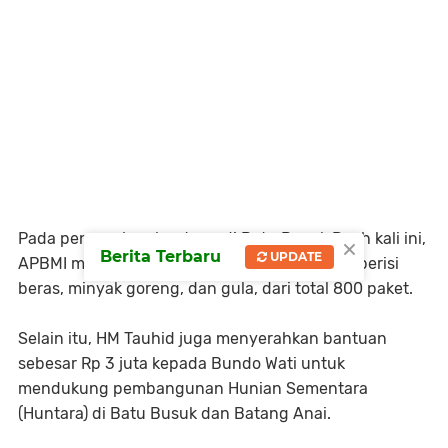
×
Pada penyerahan bantuan di Batu Busuk Pauh kali ini,
Berita Terbaru
UPDATE
APBMI memberikan 100 paket sembako yang berisi
beras, minyak goreng, dan gula, dari total 800 paket.
Selain itu, HM Tauhid juga menyerahkan bantuan
sebesar Rp 3 juta kepada Bundo Wati untuk
mendukung pembangunan Hunian Sementara
(Huntara) di Batu Busuk dan Batang Anai.