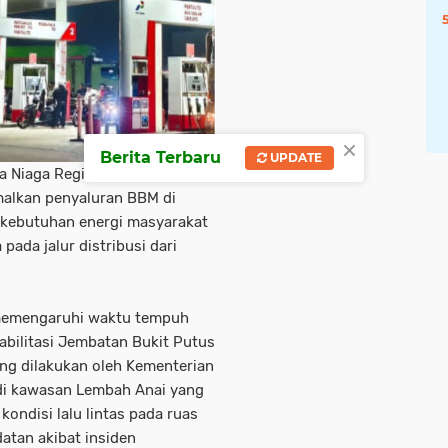
×
Berita Terbaru
UPDATE
 Niaga Regional Sumatera
malkan penyaluran BBM di
 kebutuhan energi masyarakat
pada jalur distribusi dari
g memengaruhi waktu tempuh
habilitasi Jembatan Bukit Putus
ang dilakukan oleh Kementerian
di kawasan Lembah Anai yang
kondisi lalu lintas pada ruas
atan akibat insiden