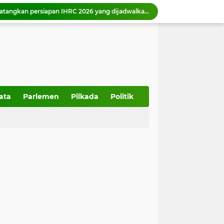
Pemko Payakumbuh matangkan persiapan IHRC 2026 yang dijadwalkan berlangsung 23 Agustus 2026.
Wali Kota Zulmaeta Dukung Kepengurusan Baru KONI Payakumbuh, Bidik Prestasi di Porprov 2026
 Piala Walikota Payakumbuh 2026
Wako Zulmaeta melantik 17 ASN di Bidang Pendidikan, Kesehatah, Pelayanan Pemerintah dan Masyarakat
357 Tahun Kota Padang, Tantangan Kota Pesisir di Tengah Bencana dan Era Modernisasi
Wakil Ketua DPRD Sumbar Dampingi anggota DPR RI Tinjau Pembangunan IPA Taban III Perumda AM Padang
Ketua DPRD Sumbar Muhidi Ajak Seluruh Elemen Bangun Budaya Kewaspadaan di Lingkungan Masyarakat
Wawako Elzadaswarman ajak siswa MTsN 1 Kota Payakumbuh perkuat iman dan takwa
ata
Parlemen
Pilkada
Politik
Wako Zulmaeta menerima kunjungan kerja Kapolres Payakumbuh AKBP Irwan Andeta
Pemko Payakumbuh dukung percepatan sertifikasi halal bagi pelaku usaha