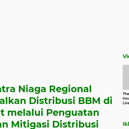
Vi
tra Niaga Regional
The 
lkan Distribusi BBM di
How
Liv
t melalui Penguatan
n Mitigasi Distribusi
Ik