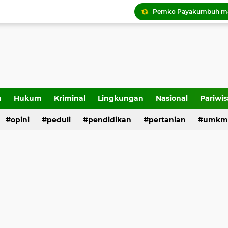
Tigo Kayo FC raih trofi
a
Hukum
Kriminal
Lingkungan
Nasional
Pariwis
opini
peduli
pendidikan
pertanian
umkm