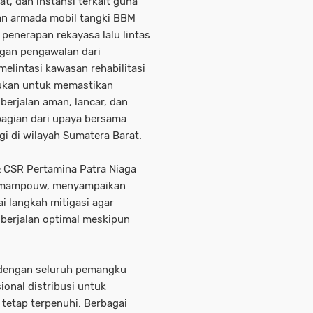
t, dan instansi terkait guna
an armada mobil tangki BBM
enerapan rekayasa lalu lintas
ungan pengawalan dari
melintasi kawasan rehabilitasi
kukan untuk memastikan
berjalan aman, lancar, dan
bagian dari upaya bersama
i di wilayah Sumatera Barat.
 CSR Pertamina Patra Niaga
Sumampouw, menyampaikan
 langkah mitigasi agar
 berjalan optimal meskipun
 dengan seluruh pemangku
onal distribusi untuk
tetap terpenuhi. Berbagai