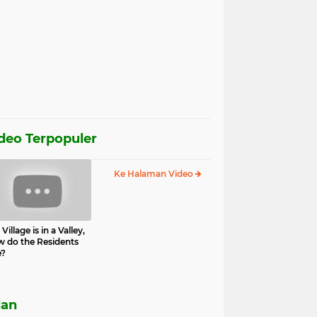
deo Terpopuler
Ke Halaman Video
Village is in a Valley,
 do the Residents
e?
lan