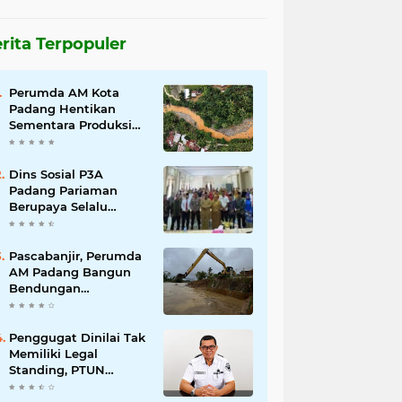
rita Terpopuler
Perumda AM Kota
Padang Hentikan
Sementara Produksi
Akibat Air Keruh
Dins Sosial P3A
Padang Pariaman
Berupaya Selalu
Menyelesaikan
Pengaduan
Masyarakat
Pascabanjir, Perumda
AM Padang Bangun
Bendungan
Sementara Guna
Pulihkan Distribusi Air
Penggugat Dinilai Tak
Memiliki Legal
Standing, PTUN
Padang Nyatakan