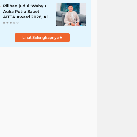
Gugatan Pilwana
Kapuh Utara Tidak
Pilihan judul :Wahyu
Diterima
Aulia Putra Sabet
AITTA Award 2026, Al
Wally Tour & Travel
Bidik Wisatawan
Nusantara dan
Lihat Selengkapnya
Mancanegara