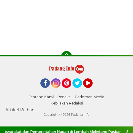
Facebook
Instagram
Pinterest
Twitter
YouTube
Tentang Kami
Redaksi
Pedoman Media
Kebijakan Redaksi
Artikel Pilihan
Copyright ©
2026 Padang Info
yarakat dan Pemerintahan Nagari di Lembah Melintang Pasbar
Sitti Iz